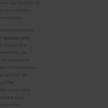
teur. La réussite de
gie immobilière
 rencontre.
ne communication
ur
assurer une
Je rédige des
rémentées de
 en lumière le
ite connaissance
le secteur de
alifier
bles avec votre
ruciale pour
personnes