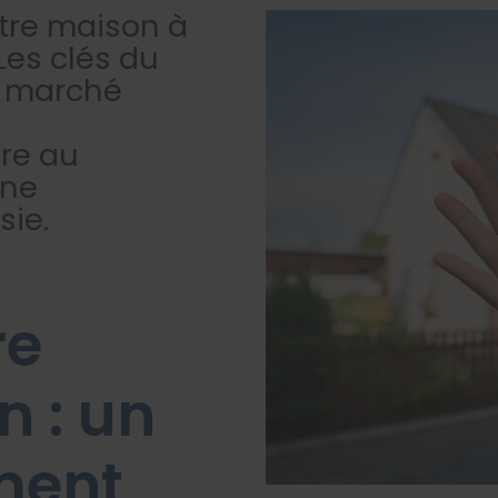
tre maison à
Les clés du
u marché
re au
une
sie.
re
n : un
ment