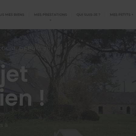
US MES BIENS
MES PRESTATIONS
QUI SUIS-JE ?
MES PETITS +
LOCAL DEPUIS 2018
jet
ien !
s à