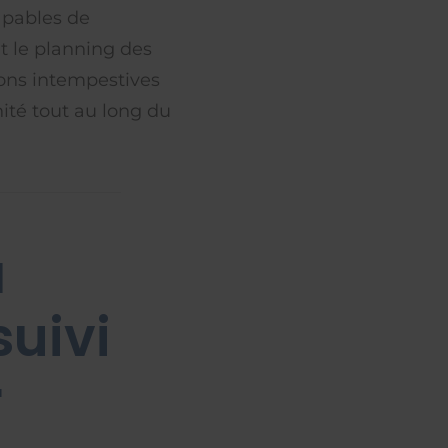
apables de
t le planning des
tions intempestives
ité tout au long du
a
suivi
r